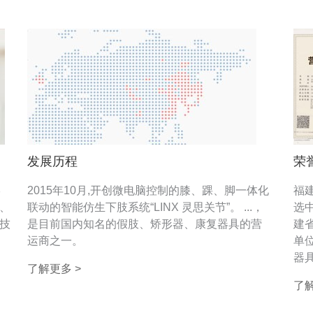
发展历程
荣
形
2015年10月,开创微电脑控制的膝、踝、脚一体化
福
、
联动的智能仿生下肢系统“LINX 灵思关节”。 ...，
选
技
是目前国内知名的假肢、矫形器、康复器具的营
建
运商之一。
单位
器
了解更多 >
了解